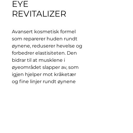
EYE
REVITALIZER
Avansert kosmetisk formel
som reparerer huden rundt
øynene, reduserer hevelse og
forbedrer elastisiteten. Den
bidrar til at musklene i
øyeområdet slapper av, som
igjen hjelper mot kråketær
og fine linjer rundt øynene
BESKRIVELSE
Øyekrem som revitaliserer og
forynger huden i
periorbitalområdet.